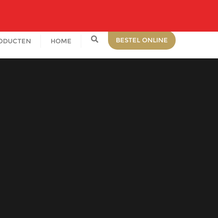
0481 462 028
info@brambachtelijk.nl
Haalderen
BESTEL ONLINE
RODUCTEN
HOME