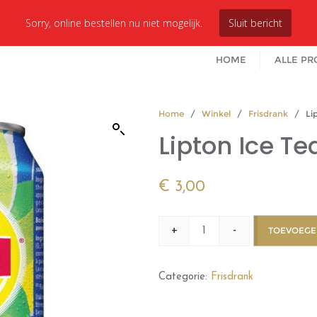
Sorry, online bestellen nu niet mogelijk.
Sluit bericht
HOME
ALLE P
Home
/
Winkel
/
Frisdrank
/ Lipt
Lipton Ice Te
€
3,00
+
-
TOEVOEGE
Categorie:
Frisdrank