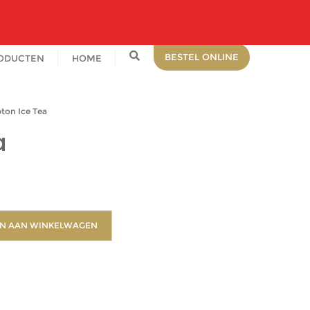
0481 462 028
info@brambachtelijk.nl
Haalderen
BESTEL ONLINE
RODUCTEN
HOME
on Ice Tea
a
N AAN WINKELWAGEN