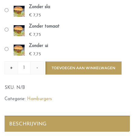
Zonder sla
€
7,75
Zonder tomaat
€
7,75
Zonder ui
€
7,75
+
-
TOEVOEGEN AAN WINKELWAGEN
SKU:
N/B
Categorie:
Hamburgers
BESCHRIJVING