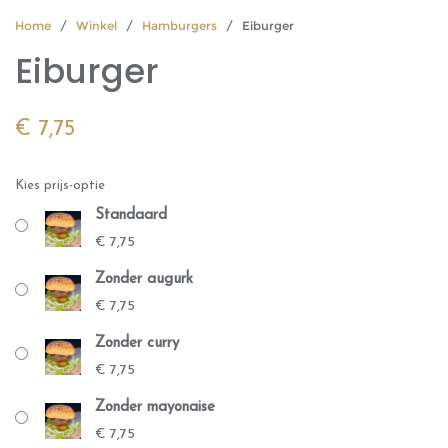
Home
/
Winkel
/
Hamburgers
/ Eiburger
Eiburger
€
7,75
Kies prijs-optie
Standaard
€
7,75
Zonder augurk
€
7,75
Zonder curry
€
7,75
Zonder mayonaise
€
7,75