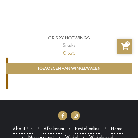
CRISPY HOTWINGS
0
Snacks
€
5,75
TOEVOEGEN AAN WINKELWAGEN
About Us
Afrekenen
Bestel online
Home
Mijn account
Winkel
Winkelmand