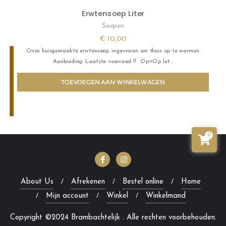
Erwtensoep Liter
Soepen
€
10,00
Onze huisgemaakte erwtensoep, ingevroren om thuis op te warmen.
Aanbieding: Laatste voorraad !! Op=Op let…
TOEVOEGEN AAN WINKELWAGEN
0
About Us
Afrekenen
Bestel online
Home
Mijn account
Winkel
Winkelmand