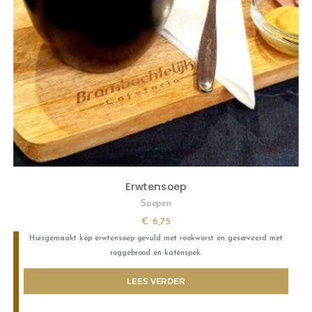
Erwtensoep
Soepen
€
6,75
Huisgemaakt kop erwtensoep gevuld met rookworst en geserveerd met
roggebrood en katenspek.
LEES VERDER